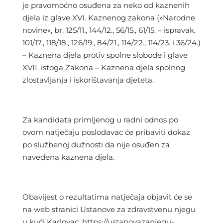
je pravomoćno osuđena za neko od kaznenih
djela iz glave XVI. Kaznenog zakona (»Narodne
novine«, br. 125/11., 144/12., 56/15., 61/15. – ispravak,
101/17., 118/18., 126/19., 84/21., 114/22., 114/23. i 36/24.)
– Kaznena djela protiv spolne slobode i glave
XVII. istoga Zakona – Kaznena djela spolnog
zlostavljanja i iskorištavanja djeteta.
Za kandidata primljenog u radni odnos po
ovom natječaju poslodavac će pribaviti dokaz
po službenoj dužnosti da nije osuđen za
navedena kaznena djela.
Obavijest o rezultatima natječaja objavit će se
na web stranici Ustanove za zdravstvenu njegu
u kući Karlovac.
https://ustanovazanjegu-