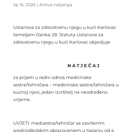
lip 16, 2026
|
Arhiva natječaja
Ustanova za zdravstvenu njegu u kući Karlovac
temeljem članka 28. Statuta Ustanove za
zdravstvenu njegu u kući Karlovac objavljuje
N A T J E Č A J
za prijem u radni odnos medicinske
sestre/tehničara – medicinske sestre/tehničara u
kućnoj njezi, jedan izvršitelj na neodređeno
vrijeme.
UVJETI: med.sestra/tehničar sa završenim
srednjoškolskim obrazovanjem u trajanju od 4